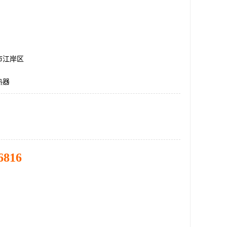
市江岸区
热器
6816