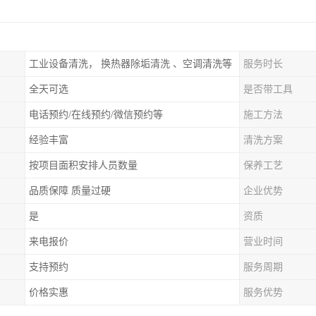
工业设备清洗， 换热器除垢清洗 、空调清洗等
服务时长
全天可选
是否带工具
电话预约/在线预约/微信预约等
施工方法
经验丰富
清洗方案
按项目面积安排人员数量
保养工艺
品质保障 质量过硬
企业优势
是
资质
来电报价
营业时间
支持预约
服务周期
价格实惠
服务优势