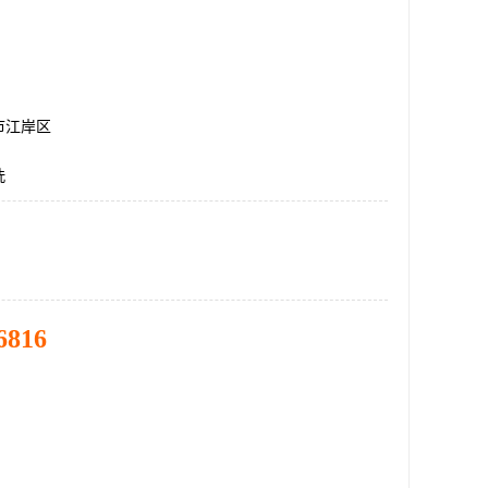
市江岸区
洗
6816