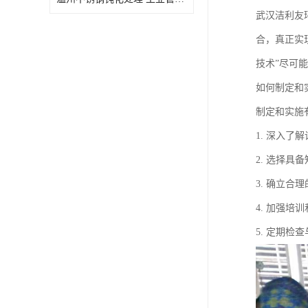
武汉洁利友
合，真正实
技术”尽可
如何制定和
制定和实施
1. 深入
2. 选择
3. 确立
4. 加强
5. 定期