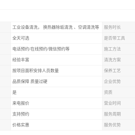
工业设备清洗， 换热器除垢清洗 、空调清洗等
服务时长
全天可选
是否带工具
电话预约/在线预约/微信预约等
施工方法
经验丰富
清洗方案
按项目面积安排人员数量
保养工艺
品质保障 质量过硬
企业优势
是
资质
来电报价
营业时间
支持预约
服务周期
价格实惠
服务优势