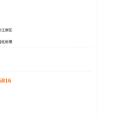
市江岸区
钝化处理
6816