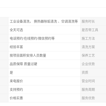
工业设备清洗， 换热器除垢清洗 、空调清洗等
服务时长
全天可选
是否带工具
电话预约/在线预约/微信预约等
施工方法
经验丰富
清洗方案
按项目面积安排人员数量
保养工艺
品质保障 质量过硬
企业优势
是
资质
来电报价
营业时间
支持预约
服务周期
价格实惠
服务优势