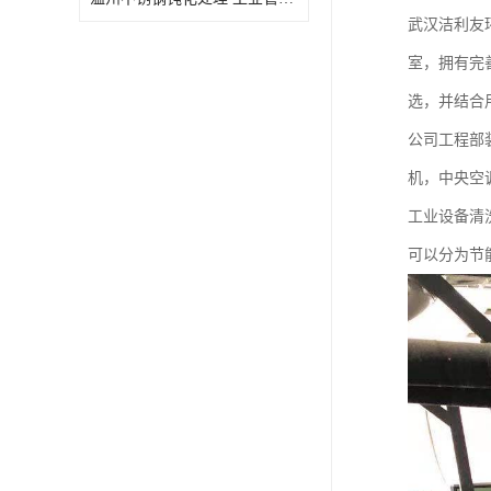
武汉洁利友
室，拥有完
选，并结合
公司工程部
机，中央空
‌工业设备
可以分为节