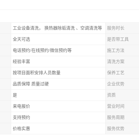
工业设备清洗， 换热器除垢清洗 、空调清洗等
服务时长
全天可选
是否带工具
电话预约/在线预约/微信预约等
施工方法
经验丰富
清洗方案
按项目面积安排人员数量
保养工艺
品质保障 质量过硬
企业优势
是
资质
来电报价
营业时间
支持预约
服务周期
价格实惠
服务优势