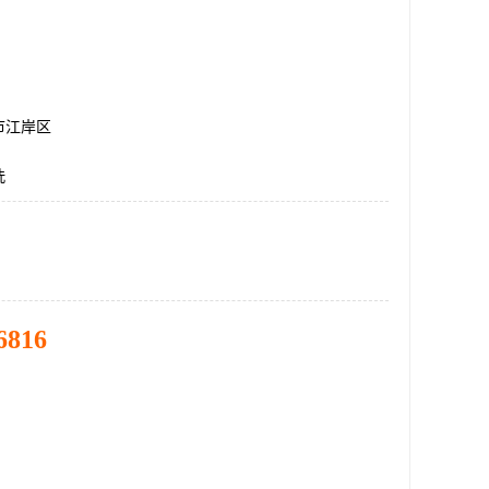
市江岸区
洗
6816