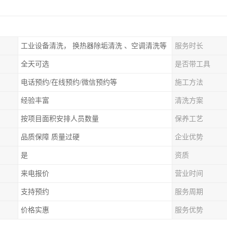
工业设备清洗， 换热器除垢清洗 、空调清洗等
服务时长
全天可选
是否带工具
电话预约/在线预约/微信预约等
施工方法
经验丰富
清洗方案
按项目面积安排人员数量
保养工艺
品质保障 质量过硬
企业优势
是
资质
来电报价
营业时间
支持预约
服务周期
价格实惠
服务优势