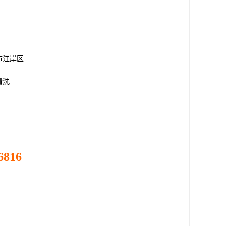
市江岸区
清洗
6816