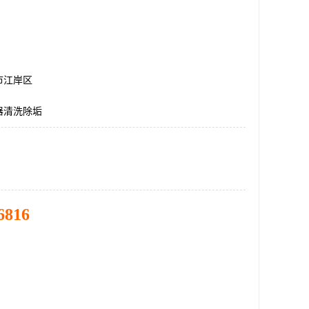
市江岸区
器清洗除垢
6816