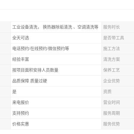
工业设备清洗， 换热器除垢清洗 、空调清洗等
服务时长
全天可选
是否带工具
电话预约/在线预约/微信预约等
施工方法
经验丰富
清洗方案
按项目面积安排人员数量
保养工艺
品质保障 质量过硬
企业优势
是
资质
来电报价
营业时间
支持预约
服务周期
价格实惠
服务优势