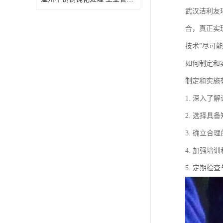
武汉洁利友
合，真正实
技术”尽可
如何制定和
制定和实施
1. 深入
2. 选择
3. 确立
4. 加强
5. 定期