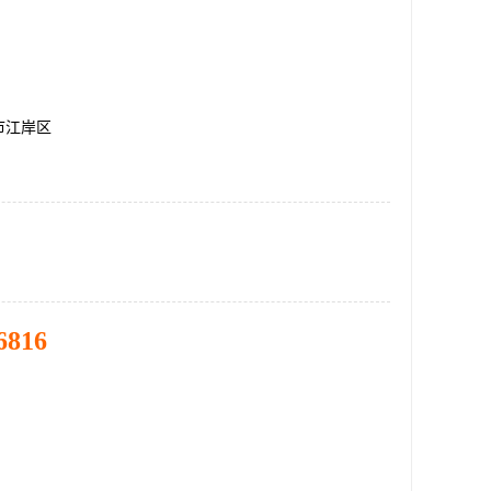
市江岸区
6816