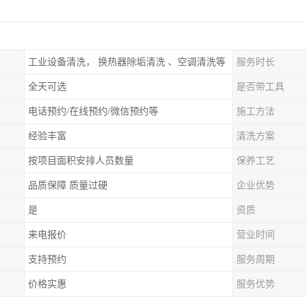
工业设备清洗， 换热器除垢清洗 、空调清洗等
服务时长
全天可选
是否带工具
电话预约/在线预约/微信预约等
施工方法
经验丰富
清洗方案
按项目面积安排人员数量
保养工艺
品质保障 质量过硬
企业优势
是
资质
来电报价
营业时间
支持预约
服务周期
价格实惠
服务优势