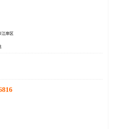
市江岸区
洗
6816