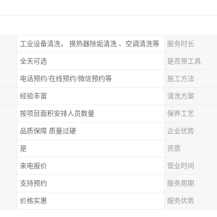
工业设备清洗， 换热器除垢清洗 、空调清洗等
服务时长
全天可选
是否带工具
电话预约/在线预约/微信预约等
施工方法
经验丰富
清洗方案
按项目面积安排人员数量
保养工艺
品质保障 质量过硬
企业优势
是
资质
来电报价
营业时间
支持预约
服务周期
价格实惠
服务优势