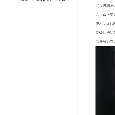
武汉洁利友
合，真正实
技术”尽可
设备清洗是
清洗分为节