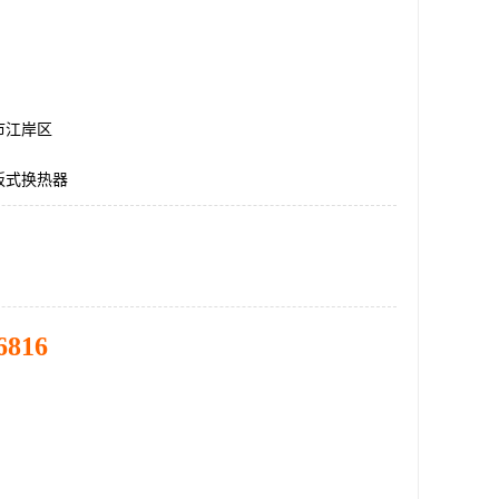
市江岸区
板式换热器
6816