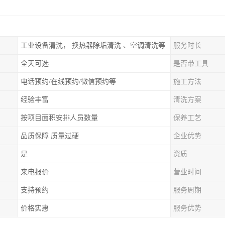
工业设备清洗， 换热器除垢清洗 、空调清洗等
服务时长
全天可选
是否带工具
电话预约/在线预约/微信预约等
施工方法
经验丰富
清洗方案
按项目面积安排人员数量
保养工艺
品质保障 质量过硬
企业优势
是
资质
来电报价
营业时间
支持预约
服务周期
价格实惠
服务优势