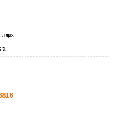
市江岸区
清洗
6816