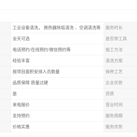
工业设备清洗， 换热器除垢清洗 、空调清洗等
服务时长
全天可选
是否带工具
电话预约/在线预约/微信预约等
施工方法
经验丰富
清洗方案
按项目面积安排人员数量
保养工艺
品质保障 质量过硬
企业优势
是
资质
来电报价
营业时间
支持预约
服务周期
价格实惠
服务优势