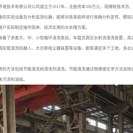
环境技术有限公司公司成立于2012年，注册资本500万元，现拥有技术员
善的实验设备及分析监测仪器，能够对各类垢样进行准确分析定性、模拟
用户实际制定操作简单、经济实用的水处理方案。
装备了多套大、中、小型循环清洗泵站，车载式高压水射流清洗装置，高
调风管清洗机器人、大功率吸尘器装置等设备，能够满足多个工地、多台
洗的方法包括节能清洗和清洗剂清洗。节能清洗通过物理或化学方法去除
来污渍和油垢。