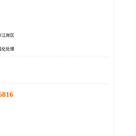
市江岸区
钝化处理
6816