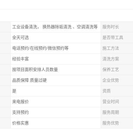
工业设备清洗， 换热器除垢清洗 、空调清洗等
服务时长
全天可选
是否带工具
电话预约/在线预约/微信预约等
施工方法
经验丰富
清洗方案
按项目面积安排人员数量
保养工艺
品质保障 质量过硬
企业优势
是
资质
来电报价
营业时间
支持预约
服务周期
价格实惠
服务优势