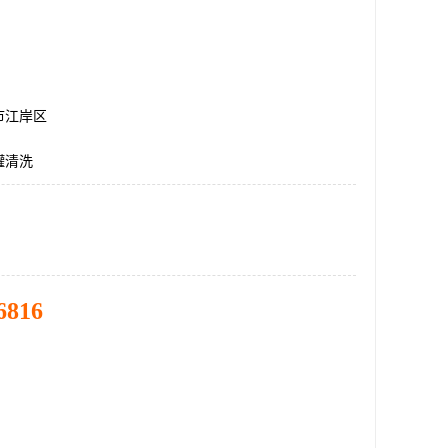
市江岸区
罐清洗
6816