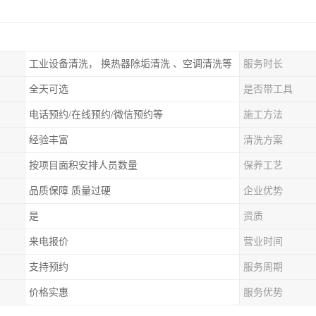
工业设备清洗， 换热器除垢清洗 、空调清洗等
服务时长
全天可选
是否带工具
电话预约/在线预约/微信预约等
施工方法
经验丰富
清洗方案
按项目面积安排人员数量
保养工艺
品质保障 质量过硬
企业优势
是
资质
来电报价
营业时间
支持预约
服务周期
价格实惠
服务优势