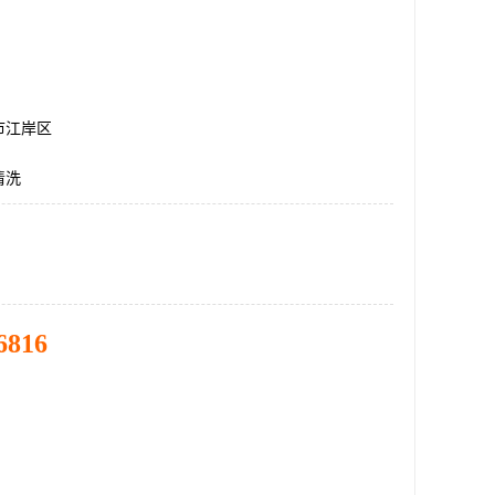
市江岸区
清洗
6816