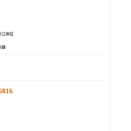
市江岸区
热器
6816