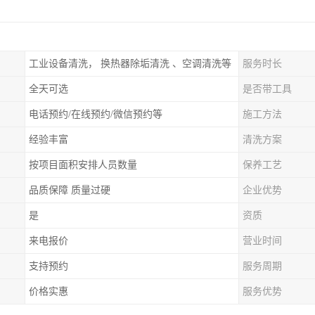
工业设备清洗， 换热器除垢清洗 、空调清洗等
服务时长
全天可选
是否带工具
电话预约/在线预约/微信预约等
施工方法
经验丰富
清洗方案
按项目面积安排人员数量
保养工艺
品质保障 质量过硬
企业优势
是
资质
来电报价
营业时间
支持预约
服务周期
价格实惠
服务优势