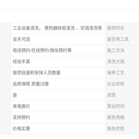
工业设备清洗， 换热器除垢清洗 、空调清洗等
服务时长
全天可选
是否带工具
电话预约/在线预约/微信预约等
施工方法
经验丰富
清洗方案
按项目面积安排人员数量
保养工艺
品质保障 质量过硬
企业优势
是
资质
来电报价
营业时间
支持预约
服务周期
价格实惠
服务优势