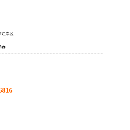
市江岸区
热器
6816