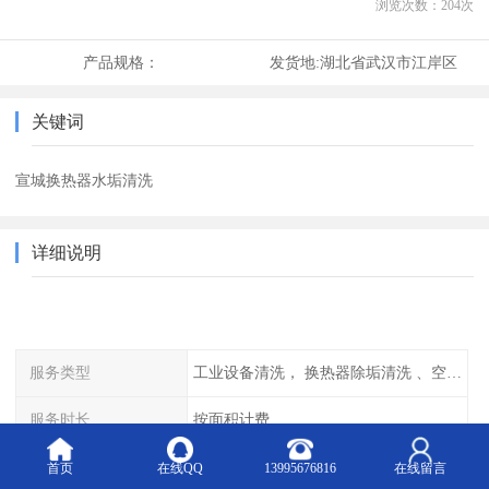
浏览次数：
204
次
产品规格：
发货地:
湖北省武汉市江岸区
关键词
宣城换热器水垢清洗
详细说明
服务类型
工业设备清洗， 换热器除垢清洗 、空调清洗等
服务时长
按面积计费
服务时间
全天可选
首页
在线QQ
13995676816
在线留言