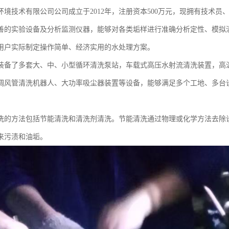
环境技术有限公司公司成立于2012年，注册资本500万元，现拥有技术员
善的实验设备及分析监测仪器，能够对各类垢样进行准确分析定性、模拟
用户实际制定操作简单、经济实用的水处理方案。
装备了多套大、中、小型循环清洗泵站，车载式高压水射流清洗装置，高
调风管清洗机器人、大功率吸尘器装置等设备，能够满足多个工地、多台
洗的方法包括节能清洗和清洗剂清洗。节能清洗通过物理或化学方法去除
来污渍和油垢。