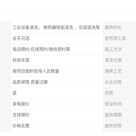
工业设备清洗， 换热器除垢清洗 、空调清洗等
服务时长
全天可选
是否带工具
电话预约/在线预约/微信预约等
施工方法
经验丰富
清洗方案
按项目面积安排人员数量
保养工艺
品质保障 质量过硬
企业优势
是
资质
来电报价
营业时间
支持预约
服务周期
价格实惠
服务优势