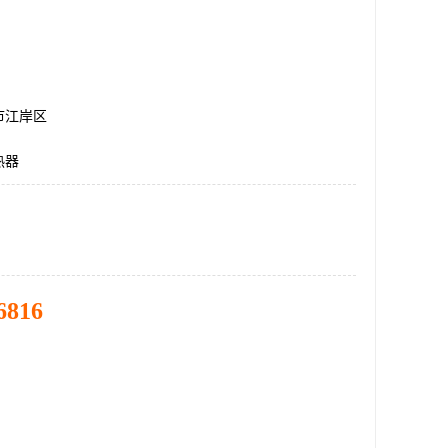
市江岸区
热器
6816