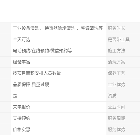
工业设备清洗， 换热器除垢清洗 、空调清洗等
服务时长
全天可选
是否带工具
电话预约/在线预约/微信预约等
施工方法
经验丰富
清洗方案
按项目面积安排人员数量
保养工艺
品质保障 质量过硬
企业优势
是
资质
来电报价
营业时间
支持预约
服务周期
价格实惠
服务优势