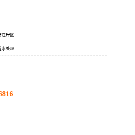
市江岸区
道水处理
6816