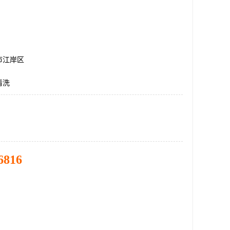
市江岸区
清洗
6816