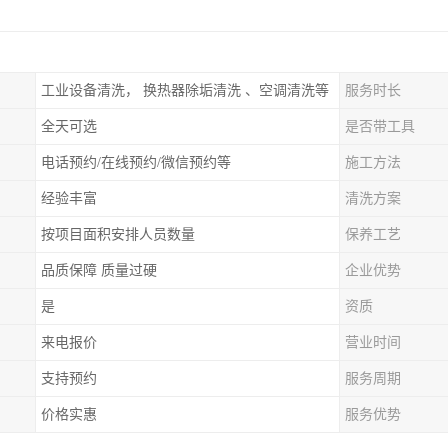
工业设备清洗， 换热器除垢清洗 、空调清洗等
服务时长
全天可选
是否带工具
电话预约/在线预约/微信预约等
施工方法
经验丰富
清洗方案
按项目面积安排人员数量
保养工艺
品质保障 质量过硬
企业优势
是
资质
来电报价
营业时间
支持预约
服务周期
价格实惠
服务优势