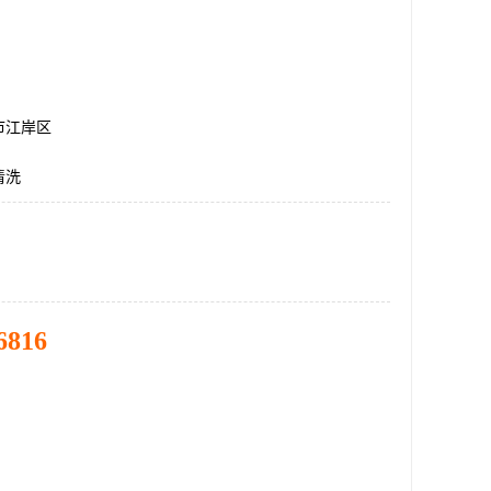
市江岸区
清洗
6816