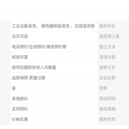
工业设备清洗， 换热器除垢清洗 、空调清洗等
服务时长
全天可选
是否带工具
电话预约/在线预约/微信预约等
施工方法
经验丰富
清洗方案
按项目面积安排人员数量
保养工艺
品质保障 质量过硬
企业优势
是
资质
来电报价
营业时间
支持预约
服务周期
价格实惠
服务优势