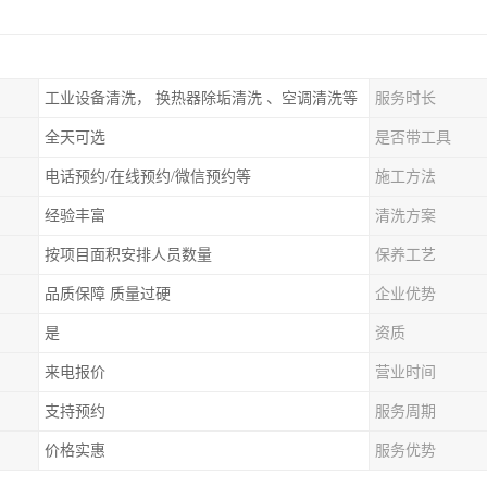
工业设备清洗， 换热器除垢清洗 、空调清洗等
服务时长
全天可选
是否带工具
电话预约/在线预约/微信预约等
施工方法
经验丰富
清洗方案
按项目面积安排人员数量
保养工艺
品质保障 质量过硬
企业优势
是
资质
来电报价
营业时间
支持预约
服务周期
价格实惠
服务优势