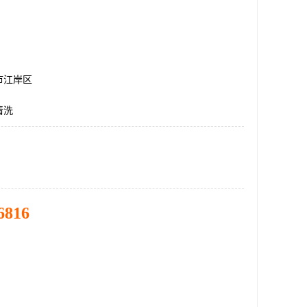
市江岸区
清洗
6816