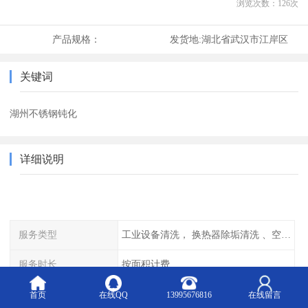
浏览次数：
126
次
产品规格：
发货地:
湖北省武汉市江岸区
关键词
湖州不锈钢钝化
详细说明
服务类型
工业设备清洗， 换热器除垢清洗 、空调清洗等
服务时长
按面积计费
服务时间
全天可选
首页
在线QQ
13995676816
在线留言