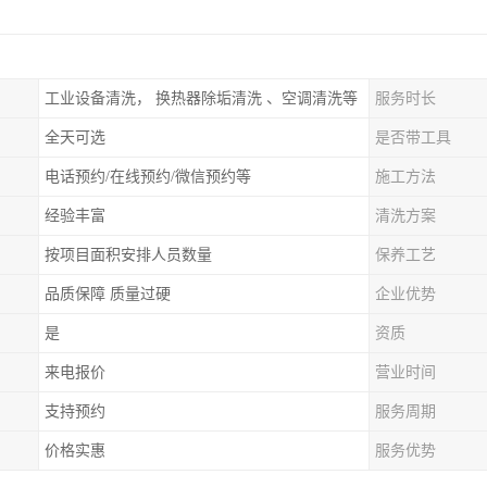
工业设备清洗， 换热器除垢清洗 、空调清洗等
服务时长
全天可选
是否带工具
电话预约/在线预约/微信预约等
施工方法
经验丰富
清洗方案
按项目面积安排人员数量
保养工艺
品质保障 质量过硬
企业优势
是
资质
来电报价
营业时间
支持预约
服务周期
价格实惠
服务优势