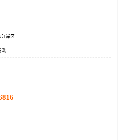
市江岸区
清洗
6816