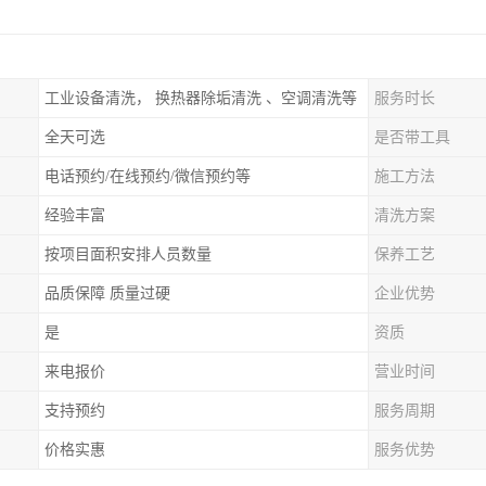
工业设备清洗， 换热器除垢清洗 、空调清洗等
服务时长
全天可选
是否带工具
电话预约/在线预约/微信预约等
施工方法
经验丰富
清洗方案
按项目面积安排人员数量
保养工艺
品质保障 质量过硬
企业优势
是
资质
来电报价
营业时间
支持预约
服务周期
价格实惠
服务优势