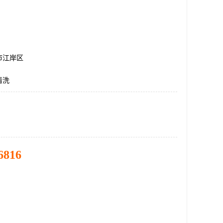
市江岸区
清洗
6816