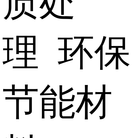
质处
理 环保
节能材