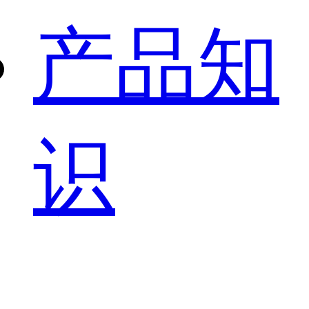
产品知
识