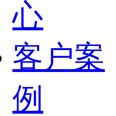
心
客户案
例