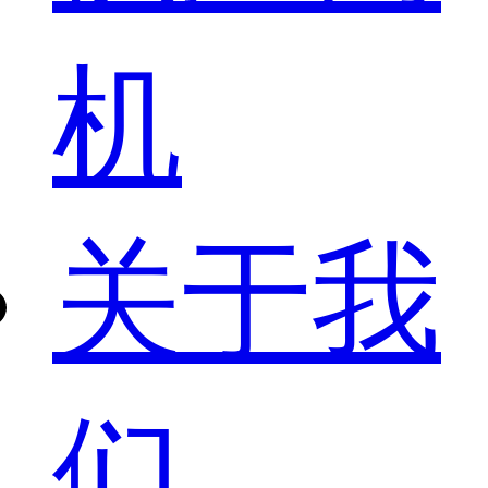
机
关于我
们